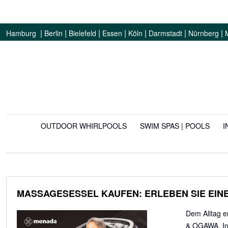
|
|
|
|
|
|
|
Hamburg
Berlin
Bielefeld
Essen
Köln
Darmstadt
Nürnberg
OUTDOOR WHIRLPOOLS
SWIM SPAS | POOLS
I
MASSAGESESSEL KAUFEN: ERLEBEN SIE EIN
Dem Alltag e
& OGAWA. Inf