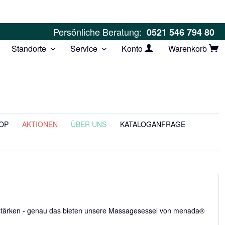
Persönliche Beratung:
0521 546 794 80
Standorte
Service
Konto
Warenkorb
OP
AKTIONEN
ÜBER UNS
KATALOGANFRAGE
t stärken - genau das bieten unsere Massagesessel von menada®