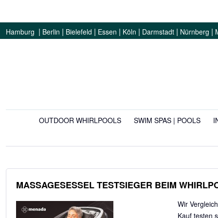
|
|
|
|
|
|
|
Hamburg
Berlin
Bielefeld
Essen
Köln
Darmstadt
Nürnberg
OUTDOOR WHIRLPOOLS
SWIM SPAS | POOLS
I
MASSAGESESSEL TESTSIEGER BEIM WHIRLP
Wir Vergleic
Kauf testen s