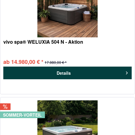
vivo spa® WELUXIA 504 N - Aktion
ab 14.980,00 € *
17.980,00 € *
Details
SOMMER-VORTEIL