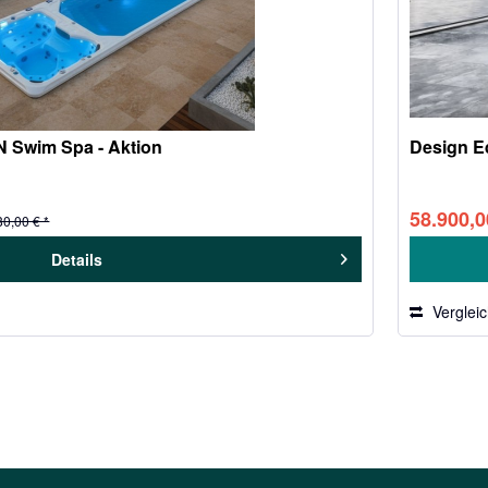
 N Swim Spa - Aktion
Design E
58.900,0
80,00 € *
Details
Verglei