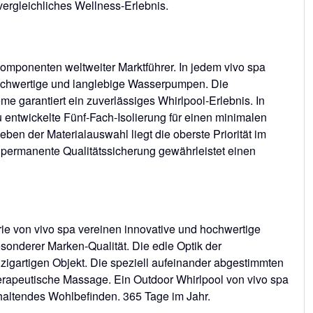
ergleichliches Wellness-Erlebnis.
Komponenten weltweiter Marktführer. In jedem vivo spa
hoch­wertige und langlebige Wasserpumpen. Die
 garantiert ein zuverlässi­ges Whirlpool-Erlebnis. In
entwickelte Fünf-Fach-Isolierung für einen mini­malen
ben der Materialauswahl liegt die oberste Priorität im
rmanente Qualitätssicherung gewährleistet einen
e von vivo spa vereinen innovative und hochwertige
onderer Marken-Qualität. Die edle Optik der
igartigen Objekt. Die speziell aufeinander abgestimmten
apeuti­sche Massage. Ein Outdoor Whirlpool von vivo spa
nhaltendes Wohlbefinden. 365 Tage im Jahr.