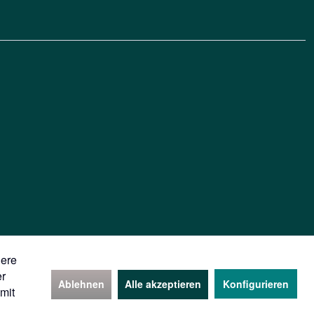
dere
er
Ablehnen
Alle akzeptieren
Konfigurieren
mit
Aktionen