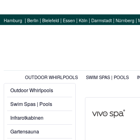
|
|
|
|
|
|
|
Hamburg
Berlin
Bielefeld
Essen
Köln
Darmstadt
Nürnberg
OUTDOOR WHIRLPOOLS
SWIM SPAS | POOLS
I
Outdoor Whirlpools
Swim Spas | Pools
Infrarotkabinen
Gartensauna