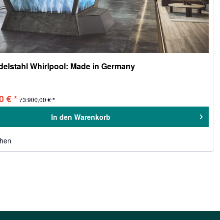
delstahl Whirlpool: Made in Germany
0 € *
73.900,00 € *
In den
Warenkorb
chen