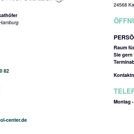
24568 Ka
kathöfer
ÖFFN
 Hamburg
PERSÖN
Raum für
Sie gern
Termina
0 82
Kontakt
TELE
Montag - 
l-center.de