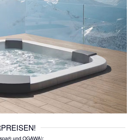
PREISEN!
vo spa® und OGAWA):