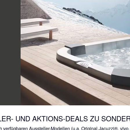
LER- UND AKTIONS-DEALS ZU SONDER
h verfügbaren Aussteller-Modellen (u.a. Original Jacuzzi®, vi