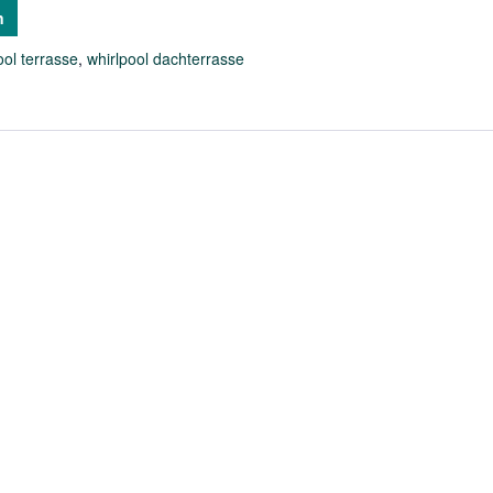
n
ool terrasse
,
whirlpool dachterrasse