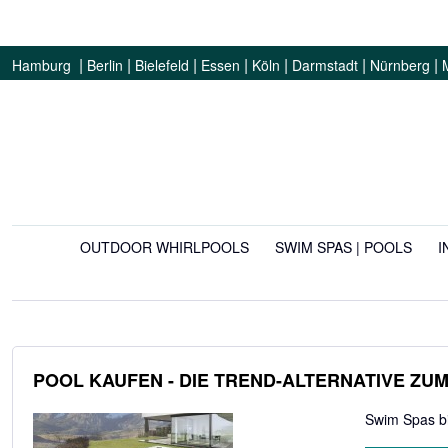
|
|
|
|
|
|
|
Hamburg
Berlin
Bielefeld
Essen
Köln
Darmstadt
Nürnberg
OUTDOOR WHIRLPOOLS
SWIM SPAS | POOLS
I
POOL KAUFEN - DIE TREND-ALTERNATIVE Z
Swim Spas bi