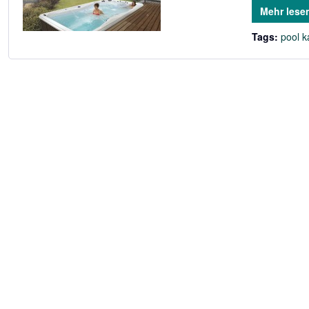
Mehr lese
Tags:
pool k