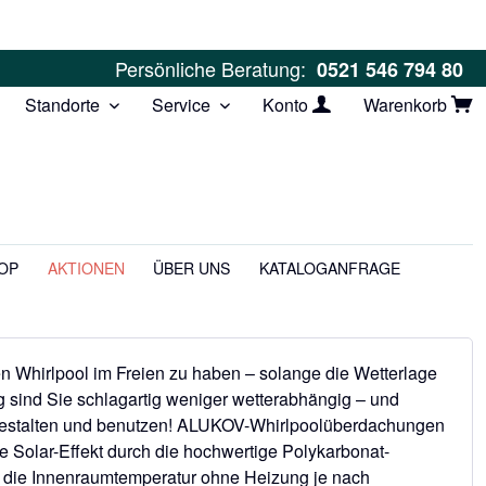
Persönliche Beratung:
0521 546 794 80
Standorte
Service
Konto
Warenkorb
OP
AKTIONEN
ÜBER UNS
KATALOGANFRAGE
 Whirlpool im Freien zu haben – solange die Wetterlage
g sind Sie schlagartig weniger wetterabhängig – und
 gestalten und benutzen! ALUKOV-Whirlpoolüberdachungen
e Solar-Effekt durch die hochwertige Polykarbonat-
ss die Innenraumtemperatur ohne Heizung je nach