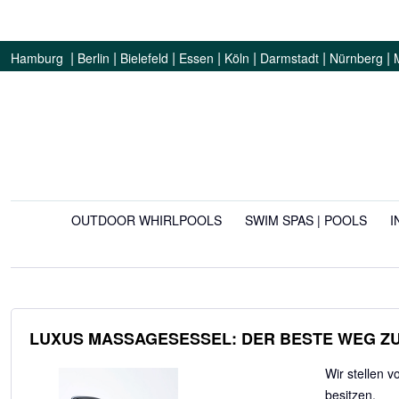
|
|
|
|
|
|
|
Hamburg
Berlin
Bielefeld
Essen
Köln
Darmstadt
Nürnberg
OUTDOOR WHIRLPOOLS
SWIM SPAS | POOLS
I
LUXUS MASSAGESESSEL: DER BESTE WEG Z
Wir stellen 
besitzen.