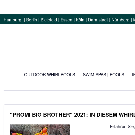
|
|
|
|
|
|
|
Hamburg
Berlin
Bielefeld
Essen
Köln
Darmstadt
Nürnberg
OUTDOOR WHIRLPOOLS
SWIM SPAS | POOLS
I
"PROMI BIG BROTHER" 2021: IN DIESEM WHI
Erfahren Sie