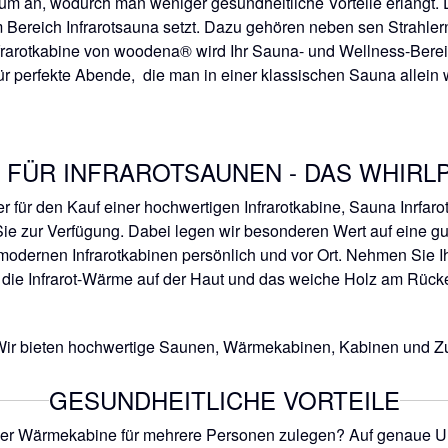
rum an, wodurch man weniger gesundheitliche Vorteile erlangt.
 Bereich Infrarotsauna setzt. Dazu gehören neben sen Strahler
nfrarotkabine von woodena® wird Ihr Sauna- und Wellness-Berei
für perfekte Abende, die man in einer klassischen Sauna allei
 FÜR INFRAROTSAUNEN - DAS WHIR
 für den Kauf einer hochwertigen Infrarotkabine, Sauna Inrfar
ie zur Verfügung. Dabei legen wir besonderen Wert auf eine gu
odernen Infrarotkabinen persönlich und vor Ort. Nehmen Sie Ih
e die Infrarot-Wärme auf der Haut und das weiche Holz am Rück
ir bieten hochwertige Saunen, Wärmekabinen, Kabinen und Zu
GESUNDHEITLICHE VORTEILE
 oder Wärmekabine für mehrere Personen zulegen? Auf genaue U