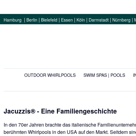
|
|
|
|
|
|
|
Hamburg
Berlin
Bielefeld
Essen
Köln
Darmstadt
Nürnberg
OUTDOOR WHIRLPOOLS
SWIM SPAS | POOLS
I
Jacuzzis® - Eine Familiengeschichte
In den 70er Jahren brachte das italienische Familienunterne
berühmten Whirlpools in den USA auf den Markt. Seitdem s