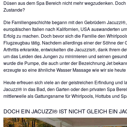
Düsen aus dem Spa Bereich nicht mehr wegzudenken. Doch w
Zustande?
Die Familiengeschichte begann mit den Gebrüdern Jacuzzi®,
europäischen Italien nach Kalifornien, USA auswanderten um
Erfolg zu machen. Doch bevor sich die Familie den Whirlpools
Flugzeugbau tätig. Nachdem allerdings einer der Söhne der 
Arthritis erkrankte, entwickelten die Jacuzzis®, dank ihrem d
um das Leiden des Jungen zu minimieren und seinen gesundh
wurde die Pumpe, die auch unter der Bezeichnung Jet bekan
erzeugte so eine ähnliche Wasser Massage wie wir sie heute
Heute erfreuen sich viele an der geistreichen Erfindung und 
Jacuzzi® in das Bad, den Garten oder den privaten Spa Bere
mittlerweile als Gattungsname für Whirlpools, Hottubs und Sp
DOCH EIN JACUZZI® IST NICHT GLEICH EIN JA