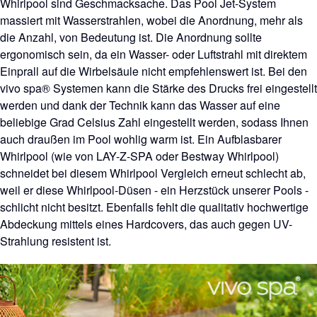
Whirlpool sind Geschmacksache. Das Pool Jet-System
massiert mit Wasserstrahlen, wobei die Anordnung, mehr als
die Anzahl, von Bedeutung ist. Die Anordnung sollte
ergonomisch sein, da ein Wasser- oder Luftstrahl mit direktem
Einprall auf die Wirbelsäule nicht empfehlenswert ist. Bei den
vivo spa® Systemen kann die Stärke des Drucks frei eingestellt
werden und dank der Technik kann das Wasser auf eine
beliebige Grad Celsius Zahl eingestellt werden, sodass Ihnen
auch draußen im Pool wohlig warm ist. Ein Aufblasbarer
Whirlpool (wie von LAY-Z-SPA oder Bestway Whirlpool)
schneidet bei diesem Whirlpool Vergleich erneut schlecht ab,
weil er diese Whirlpool-Düsen - ein Herzstück unserer Pools -
schlicht nicht besitzt. Ebenfalls fehlt die qualitativ hochwertige
Abdeckung mittels eines Hardcovers, das auch gegen UV-
Strahlung resistent ist.