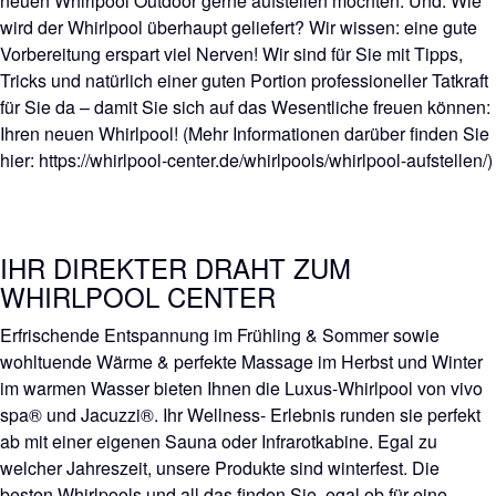
neuen Whirlpool Outdoor gerne aufstellen möchten. Und: Wie
wird der Whirlpool überhaupt geliefert? Wir wissen: eine gute
Vorbereitung erspart viel Nerven! Wir sind für Sie mit Tipps,
Tricks und natürlich einer guten Portion professioneller Tatkraft
für Sie da – damit Sie sich auf das Wesentliche freuen können:
Ihren neuen Whirlpool! (Mehr Informationen darüber finden Sie
hier: https://whirlpool-center.de/whirlpools/whirlpool-aufstellen/)
IHR DIREKTER DRAHT ZUM
WHIRLPOOL CENTER
Erfrischende Entspannung im Frühling & Sommer sowie
wohltuende Wärme & perfekte Massage im Herbst und Winter
im warmen Wasser bieten Ihnen die Luxus-Whirlpool von vivo
spa® und Jacuzzi®. Ihr Wellness- Erlebnis runden sie perfekt
ab mit einer eigenen Sauna oder Infrarotkabine. Egal zu
welcher Jahreszeit, unsere Produkte sind winterfest. Die
besten Whirlpools und all das finden Sie, egal ob für eine