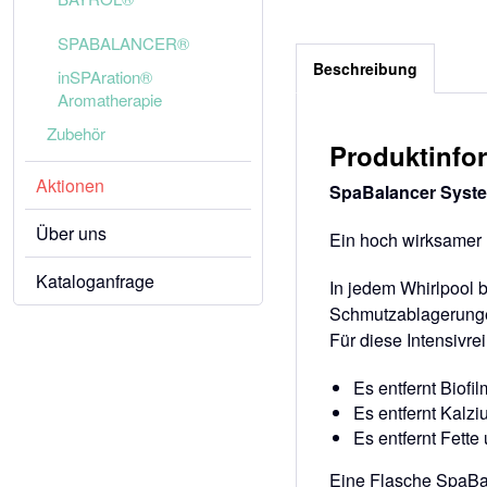
SPABALANCER®
Beschreibung
inSPAration®
Aromatherapie
Zubehör
Produktinfo
Aktionen
SpaBalancer Syst
Über uns
Ein hoch wirksamer 
Kataloganfrage
In jedem Whirlpool 
Schmutzablagerungen
Für diese Intensivr
Es entfernt Biofi
Es entfernt Kalz
Es entfernt Fette
Eine Flasche SpaBala