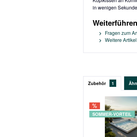
Kopfkissen an Komfo
in wenigen Sekund
Weiterführe
Fragen zum Art
Weitere Artike
Zubehör
1
Ähn
SOMMER-VORTEIL