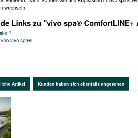
rt verlieren. Daher können Sie alle Kopfkissen in vivo spa® 
en wechseln.
nde Links zu "vivo spa® ComfortLINE+
ikel?
l von vivo spa®
liche Artikel
Kunden haben sich ebenfalls angesehen