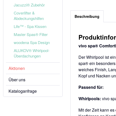
Jacuzzi® Zubehör
Coverlifter &
Beschreibung
Abdeckungshilfen
Life™ - Spa Kissen
Master Spas® Filter
Produktinfo
woodena Spa Design
vivo spa® Comfor
ALUKOV® Whirlpool-
Überdachungen
Der Whirlpool ist ei
spa® ein besonders 
Aktionen
weiches Finish, Lang
Kopf und Nacken und
Über uns
Passend für:
Kataloganfrage
Whirlpools:
vivo sp
Mit der Zeit kann e