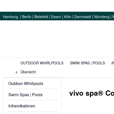
|
|
|
|
|
|
|
Hamburg
Berlin
Bielefeld
Essen
Köln
Darmstadt
Nürnberg
OUTDOOR WHIRLPOOLS
SWIM SPAS | POOLS
I
Übersicht
Outdoor Whirlpools
vivo spa® C
Swim Spas | Pools
Infrarotkabinen